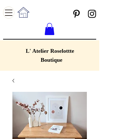
L' Atelier Roselottte
Boutique