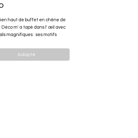
o
ien haut de buffet en chêne de
t Déco m' a tapé dans l' œil avec
ils magnifiques : ses motifs
 sculptés sur la corniche, ses jolis
 plissé. Je l'ai entièrement poncé
Adopté
ettre en valeur son joli bois de
 intérieur a été peint de couleur
afé de chez Ressource. Sa
et sa clé sont d'origine et
nnent.
prêt pour sa nouvelle vie : il peut
fet bas pour mettre de la
e, enfilade pour mettre la télé 📺
ivres, console pour y exposer de jolis
A vous de choisir 😉.