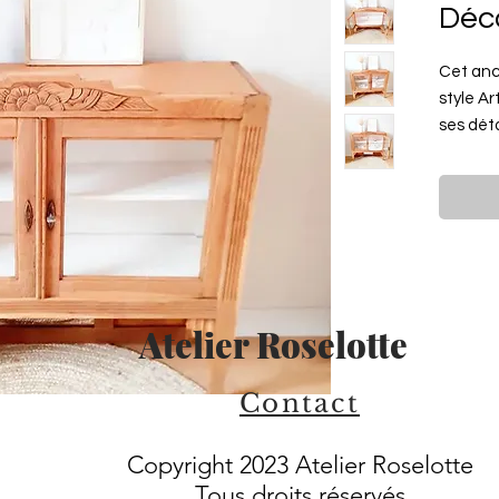
Déc
Cet anc
style Ar
ses déta
finement
pieds en
pour rem
chêne. L
Crème C
serrure 
fonctio
Atelier Roselotte
Le voici 
être buf
vaissell
Contact
et les l
vases...
Copyright 2023 Atelier Roselotte
Tous droits réservés