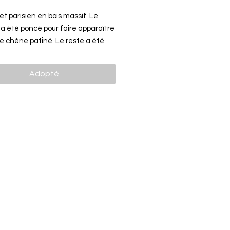
fet parisien en bois massif. Le
 a été poncé pour faire apparaître
de chêne patiné. Le reste a été
n blanc cassé Crème Café de
ssource et légèrement patiné.
Adopté
. 1 compartiment fermé avec 1
. Le système de fermeture est en
oré et fonctionne.
e et surtout optimisé en terme de
ce joli petit buffet peut être
d'entrée, bout de canapé, meuble
t dans un séjour, une salle de
e chambre d enfant....
ons : l80 p38 h80 cm
ix et livraison en mp.