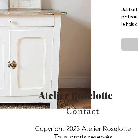
Joli buf
plateau
le bois 
peint e
chez Re
1 tiroir
étagère
métal d
Pratiqu
Atelier Roselotte
format, 
meuble 
d'appoin
Contact
bain, un
Copyright 2023 Atelier Roselotte
Dimensi
Tous droits réservés
Infos pr