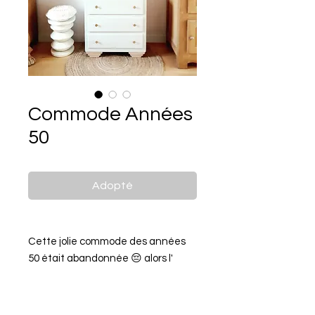
Commode Années
50
Adopté
Cette jolie commode des années
50 était abandonnée 😔 alors l'
Atelier Roselotte l'a décapée,
bichonnée 🛀, l' a repeinte en Vert
Cromarty de Farrow and Ball, a bien