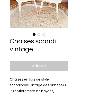
Chaises scandi
vintage
Adopté
Chaises en bois de style
scandinave vintage des années 60
70 entièrement nettoyées,
décapées, peintes en blanc et
vernies.
L' ancien Skaï de l assise a été