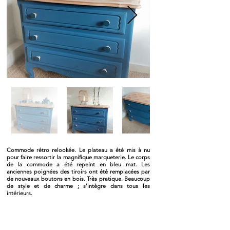
Commode rétro relookée. Le plateau a été mis à nu
pour faire ressortir la magnifique marqueterie. Le corps
de la commode a été repeint en bleu mat. Les
anciennes poignées des tiroirs ont été remplacées par
de nouveaux boutons en bois. Très pratique. Beaucoup
de style et de charme ; s'intègre dans tous les
intérieurs.
#commode #vintage #retro chic #meuble #meuble
relooké #chambre #meuble personnalisé #meuble
customisé #mobilier #mobiliervintage #mobilierretro
#boheme #bohemechic #années50 #années60
#années40 #piedscompas #slowdeco #slow decor