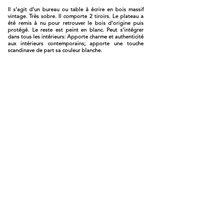
Il s'agit d'un bureau ou table à écrire en bois massif
vintage. Très sobre. Il comporte 2 tiroirs. Le plateau a
été remis à nu pour retrouver le bois d'origine puis
protégé. Le reste est peint en blanc. Peut s'intégrer
dans tous les intérieurs: Apporte charme et authenticité
aux intérieurs contemporains; apporte une touche
scandinave de part sa couleur blanche.
#bureau #vintage #retro chic #meuble #meuble relooké
#meuble rénové #meuble personnalisé #meuble
customisé #mobilier #mobiliervintage #mobilierretro
#boheme #bohemechic #slowdeco #slow decor
#mixandmatch #scandinave #blanc
Meuble Boheme Chic