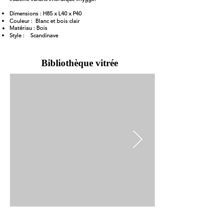
Dimensions : H85 x L40 x P40
Couleur : Blanc et bois clair
Matériau : Bois
Style : Scandinave
Bibliothèque vitrée