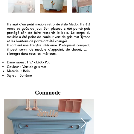
Il s'agit d'un petit meuble retro de style Mado. Il a été
remis au goût du jour. Son plateau a été poncé puis
protégé afin de faire ressortir le bois. Le corps du
meuble a été peint de couleur vert de gris mat Tyrone
et les boutons de porte ont été changés.
Il contient une étagère intérieure. Pratique et compact,
il peut servir de meuble d'appoint, de chevet, ... Il
s'intègre dans tous les intérieurs.
Dimensions : H57 x L60 x P35
Couleur : Vert de gris mat
Matériau : Bois
Style : Bohême
Commode